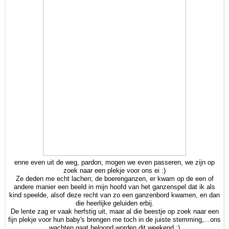
enne even uit de weg, pardon, mogen we even passeren, we zijn op
zoek naar een plekje voor ons ei :)
Ze deden me echt lachen; de boerenganzen, er kwam op de een of
andere manier een beeld in mijn hoofd van het ganzenspel dat ik als
kind speelde, alsof deze recht van zo een ganzenbord kwamen, en dan
die heerlijke geluiden erbij.
De lente zag er vaak herfstig uit, maar al die beestje op zoek naar een
fijn plekje voor hun baby's brengen me toch in de juiste stemming,...ons
wachten gaat beloond worden dit weekend :)