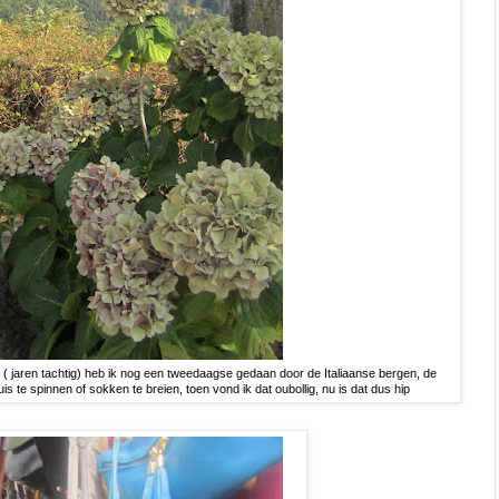
( jaren tachtig) heb ik nog een tweedaagse gedaan door de Italiaanse bergen, de
s te spinnen of sokken te breien, toen vond ik dat oubollig, nu is dat dus hip