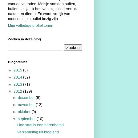
voor de vrienden. Meisje van den buiten,
buitenmeisje. Ik hou van mijn kinderen, de
natuur en dieren. En wordt vrolijk van
mensen die creatief bezig zijn.
Mijn volledige profiel tonen
Zoeken in deze blog
Blogarchief
►
2015
(3)
►
2014
(32)
►
2013
(71)
▼
2012
(129)
►
december
(9)
►
november
(12)
►
oktober
(9)
▼
september
(10)
Hoe saai is een herenhemd
Verzameling uit blogland