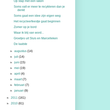
Op stap met een laken
Soms valt er meer te recykleren dan je
denkt
Soms gaat een idee zijn eigen weg
Het recycleerfeestje gaat beginnen
Zomer op je bord
Waar ik blij van word...
Groetjes uit Sluis en Marcelleken
De laatste
►
augustus
(14)
►
juli
(14)
►
juni
(15)
►
mei
(19)
►
april
(4)
►
maart
(7)
►
februari
(7)
►
januari
(9)
►
2011
(161)
►
2010
(61)